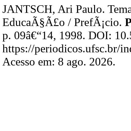
JANTSCH, Ari Paulo. Tema 
EducaÃ§Ã£o / PrefÃ¡cio.
P
p. 09â€“14, 1998. DOI: 10
https://periodicos.ufsc.br/i
Acesso em: 8 ago. 2026.