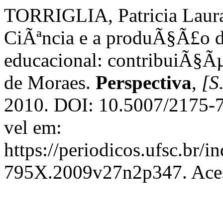
TORRIGLIA, Patricia Lau
CiÃªncia e a produÃ§Ã£o d
educacional: contribuiÃ§Ã
de Moraes.
Perspectiva
,
[S.
2010. DOI: 10.5007/2175
vel em:
https://periodicos.ufsc.br/i
795X.2009v27n2p347. Aces