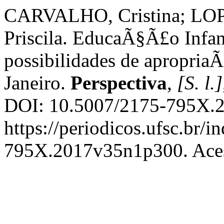
CARVALHO, Cristina; LOP
Priscila. EducaÃ§Ã£o Infan
possibilidades de apropria
Janeiro.
Perspectiva
,
[S. l.]
DOI: 10.5007/2175-795X.2
https://periodicos.ufsc.br/i
795X.2017v35n1p300. Aces