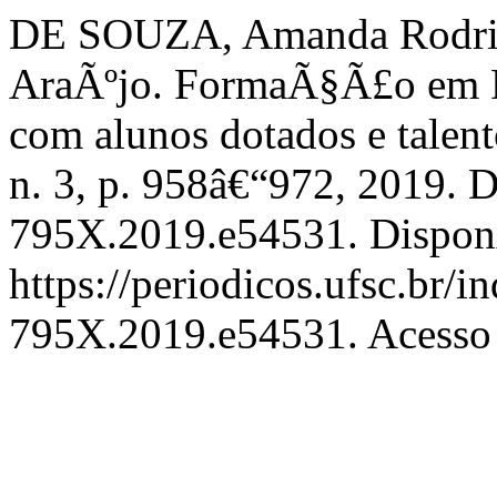
DE SOUZA, Amanda Rodri
AraÃºjo. FormaÃ§Ã£o em P
com alunos dotados e talen
n. 3, p. 958â€“972, 2019. 
795X.2019.e54531. Dispon
https://periodicos.ufsc.br/i
795X.2019.e54531. Acesso 