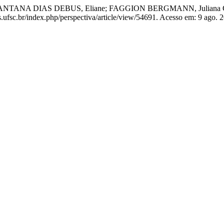
ANA DIAS DEBUS, Eliane; FAGGION BERGMANN, Juliana Cristi
os.ufsc.br/index.php/perspectiva/article/view/54691. Acesso em: 9 ago. 