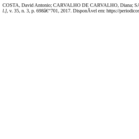
COSTA, David Antonio; CARVALHO DE CARVALHO, Diana; SANT
l.]
, v. 35, n. 3, p. 698â€“701, 2017. DisponÃ­vel em: https://periodic