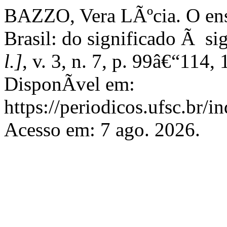
BAZZO, Vera LÃºcia. O ensi
Brasil: do significado Ã s
l.]
, v. 3, n. 7, p. 99â€“114
DisponÃ­vel em:
https://periodicos.ufsc.br/i
Acesso em: 7 ago. 2026.