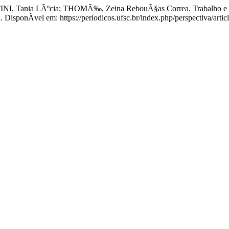
NI, Tania LÃºcia; THOMÃ‰, Zeina RebouÃ§as Correa. Trabalho e c
. DisponÃ­vel em: https://periodicos.ufsc.br/index.php/perspectiva/arti