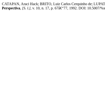
CATAPAN, Araci Hack; BRITO, Luiz Carlos Cerquinho de; LUPATI
Perspectiva
,
[S. l.]
, v. 10, n. 17, p. 67â€“77, 1992. DOI: 10.5007/%x