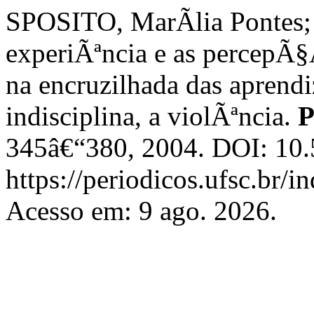
SPOSITO, MarÃ­lia Pontes
experiÃªncia e as percepÃ§
na encruzilhada das aprend
indisciplina, a violÃªncia.
P
345â€“380, 2004. DOI: 10.
https://periodicos.ufsc.br/i
Acesso em: 9 ago. 2026.