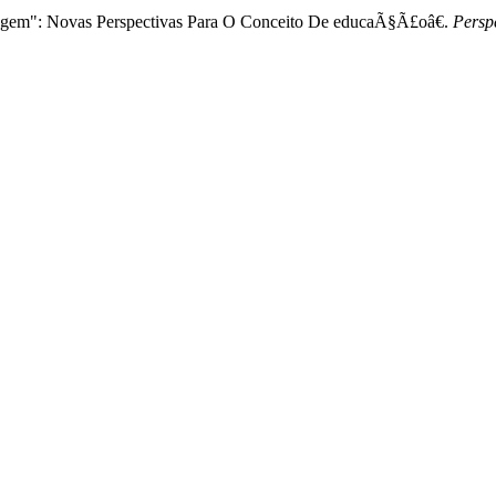
agem": Novas Perspectivas Para O Conceito De educaÃ§Ã£oâ€.
Persp