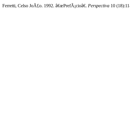
Ferretti, Celso JoÃ£o. 1992. â€œPrefÃ¡cioâ€.
Perspectiva
10 (18):11-