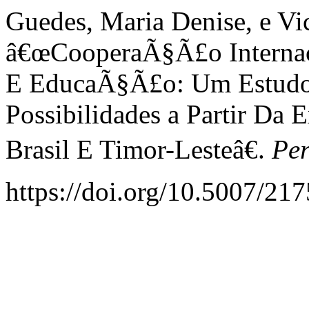
Guedes, Maria Denise, e Vi
â€œCooperaÃ§Ã£o Internac
E EducaÃ§Ã£o: Um Estudo 
Possibilidades a Partir Da 
Brasil E Timor-Lesteâ€.
Per
https://doi.org/10.5007/2