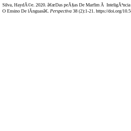
Silva, HaydÃ©e. 2020. â€œDas peÃ§as De Marfim Ã InteligÃªncia 
O Ensino De lÃ­nguasâ€.
Perspectiva
38 (2):1-21. https://doi.org/1