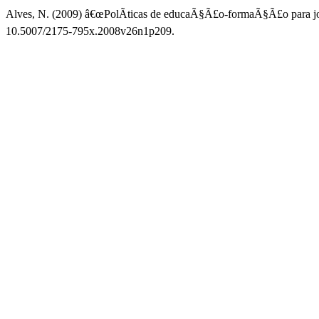
Alves, N. (2009) â€œPolÃ­ticas de educaÃ§Ã£o-formaÃ§Ã£o para jo
10.5007/2175-795x.2008v26n1p209.