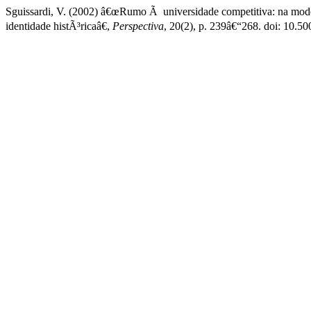
Sguissardi, V. (2002) â€œRumo Ã universidade competitiva: na mode
identidade histÃ³ricaâ€,
Perspectiva
, 20(2), p. 239â€“268. doi: 10.5