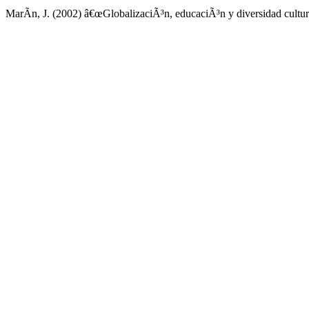
MarÃ­n, J. (2002) â€œGlobalizaciÃ³n, educaciÃ³n y diversidad cultur