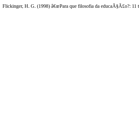
Flickinger, H. G. (1998) â€œPara que filosofia da educaÃ§Ã£o?: 11 t