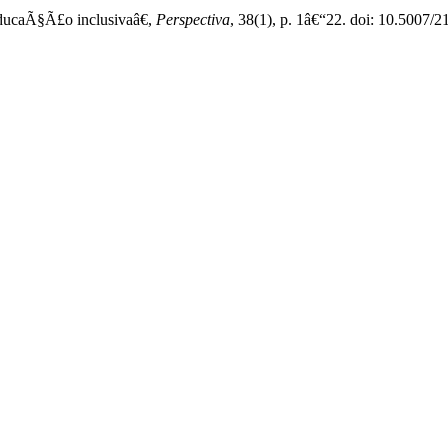
educaÃ§Ã£o inclusivaâ€,
Perspectiva
, 38(1), p. 1â€“22. doi: 10.5007