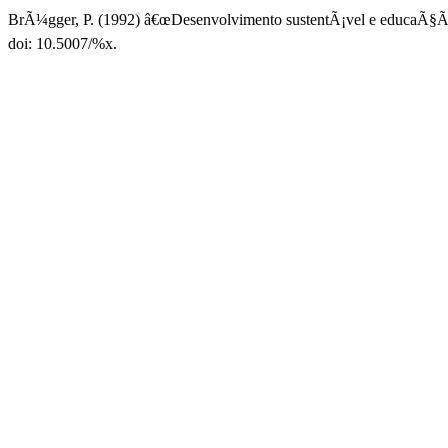
BrÃ¼gger, P. (1992) â€œDesenvolvimento sustentÃ¡vel e educaÃ§Ã£o
doi: 10.5007/%x.