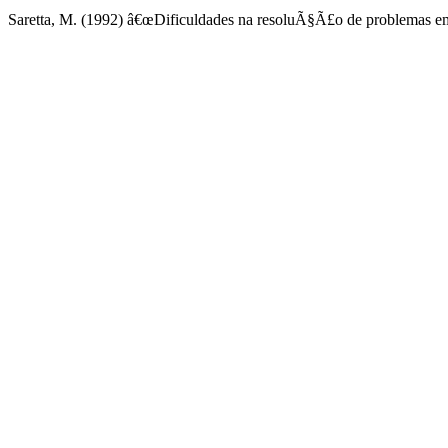
Saretta, M. (1992) â€œDificuldades na resoluÃ§Ã£o de problemas e