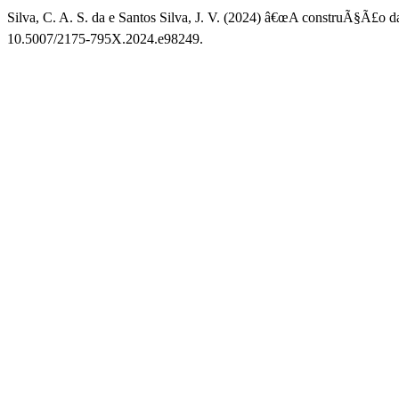
Silva, C. A. S. da e Santos Silva, J. V. (2024) â€œA construÃ§Ã£o da
10.5007/2175-795X.2024.e98249.