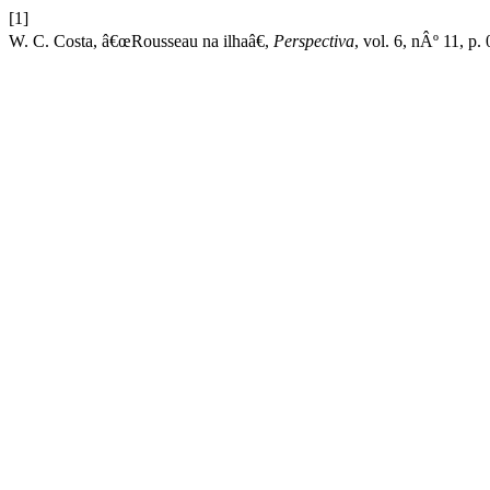
[1]
W. C. Costa, â€œRousseau na ilhaâ€,
Perspectiva
, vol. 6, nÂº 11, p.