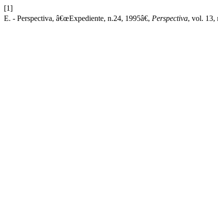
[1]
E. - Perspectiva, â€œExpediente, n.24, 1995â€,
Perspectiva
, vol. 13,