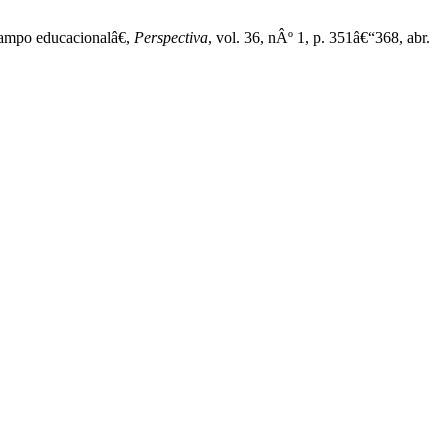
campo educacionalâ€,
Perspectiva
, vol. 36, nÂº 1, p. 351â€“368, abr.