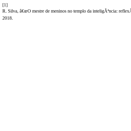
[1]
R. Silva, â€œO mestre de meninos no templo da inteligÃªncia: refle
2018.