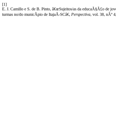
[1]
E. J. Camillo e S. de B. Pinto, â€œSujeitos/as da educaÃ§Ã£o de jov
turmas no/do municÃ­pio de ItajaÃ­-SCâ€,
Perspectiva
, vol. 38, nÂº 4