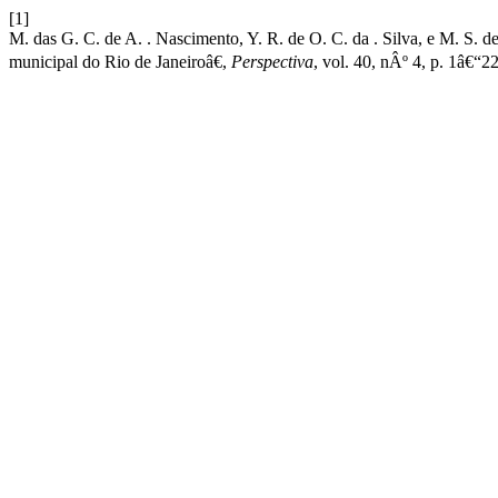
[1]
M. das G. C. de A. . Nascimento, Y. R. de O. C. da . Silva, e M. S. 
municipal do Rio de Janeiroâ€,
Perspectiva
, vol. 40, nÂº 4, p. 1â€“2