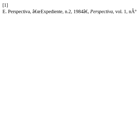
[1]
E. Perspectiva, â€œExpediente, n.2, 1984â€,
Perspectiva
, vol. 1, nÂº