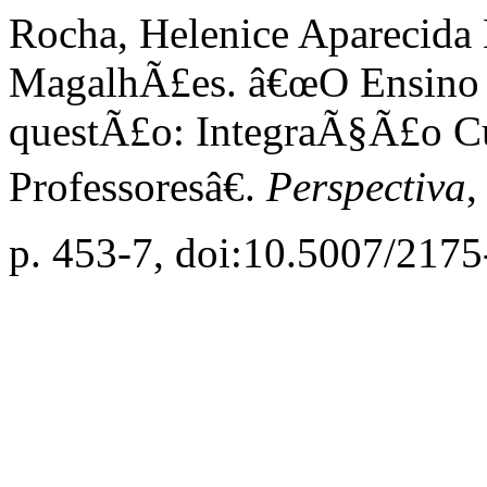
Rocha, Helenice Aparecida 
MagalhÃ£es. â€œO Ensino
questÃ£o: IntegraÃ§Ã£o C
Professoresâ€.
Perspectiva
,
p. 453-7, doi:10.5007/21