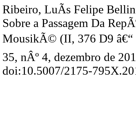
Ribeiro, LuÃ­s Felipe Bell
Sobre a Passagem Da RepÃº
MousikÃ© (II, 376 D9 â€“ I
35, nÂº 4, dezembro de 201
doi:10.5007/2175-795X.2