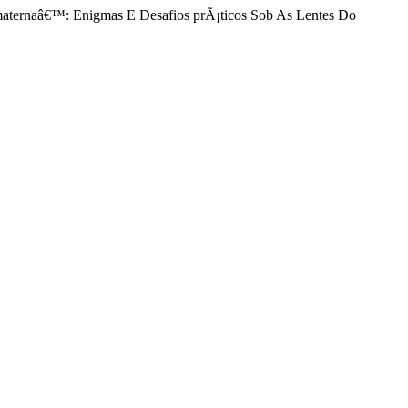
aternaâ€™: Enigmas E Desafios prÃ¡ticos Sob As Lentes Do