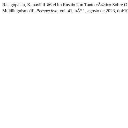
Rajagopalan, Kanavillil. â€œUm Ensaio Um Tanto cÃ©tico Sobre O
Multilinguismoâ€.
Perspectiva
, vol. 41, nÂº 1, agosto de 2023, doi