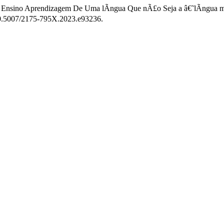
 Ensino Aprendizagem De Uma lÃ­ngua Que nÃ£o Seja a â€˜lÃ­ngua m
:10.5007/2175-795X.2023.e93236.