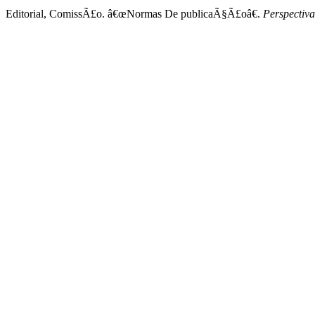
Editorial, ComissÃ£o. â€œNormas De publicaÃ§Ã£oâ€.
Perspectiva