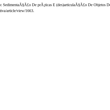
: SedimentaÃ§Ã£o De prÃ¡ticas E (des)articulaÃ§Ã£o De Objetos De
tiva/article/view/1663.