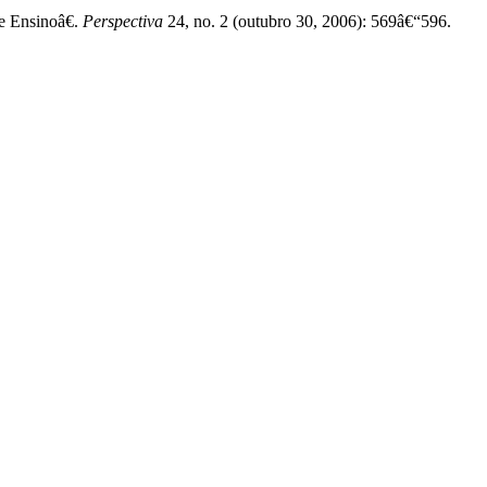
 Ensinoâ€.
Perspectiva
24, no. 2 (outubro 30, 2006): 569â€“596.