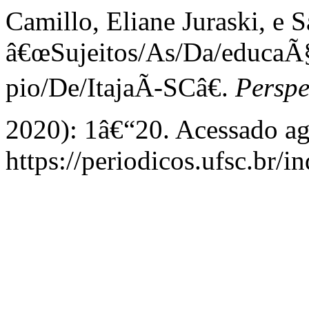
Camillo, Eliane Juraski, e 
â€œSujeitos/As/Da/educaÃ
pio/De/ItajaÃ­-SCâ€.
Perspe
2020): 1â€“20. Acessado ag
https://periodicos.ufsc.br/i