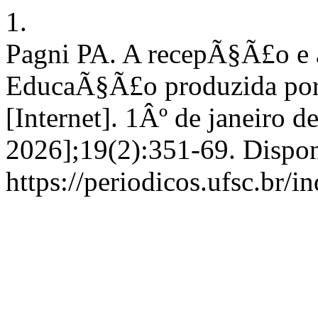
1.
Pagni PA. A recepÃ§Ã£o e a
EducaÃ§Ã£o produzida por A
[Internet]. 1Âº de janeiro d
2026];19(2):351-69. Dispon
https://periodicos.ufsc.br/