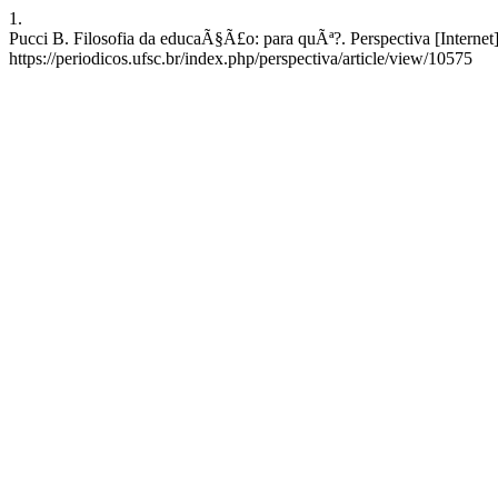
1.
Pucci B. Filosofia da educaÃ§Ã£o: para quÃª?. Perspectiva [Internet
https://periodicos.ufsc.br/index.php/perspectiva/article/view/10575