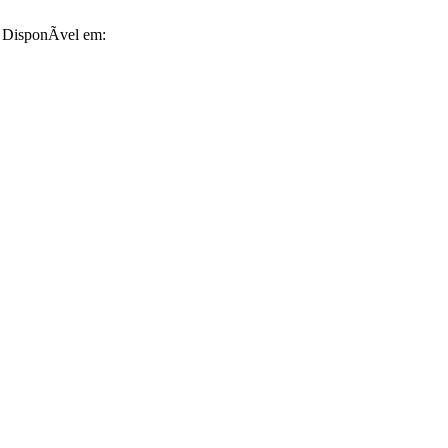
. DisponÃ­vel em: