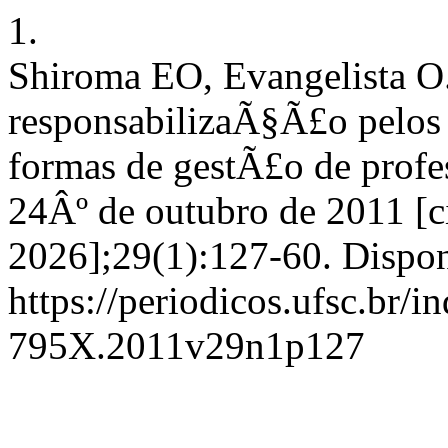
1.
Shiroma EO, Evangelista O
responsabilizaÃ§Ã£o pelos 
formas de gestÃ£o de profes
24Âº de outubro de 2011 [c
2026];29(1):127-60. Dispon
https://periodicos.ufsc.br/i
795X.2011v29n1p127