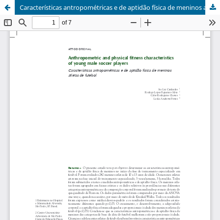
Características antropométricas e de aptidão física de meninos atletas de futebol