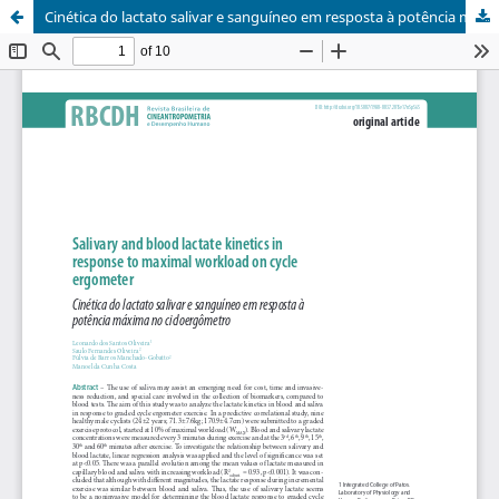
Cinética do lactato salivar e sanguíneo em resposta à potência máxima no cicloergômetro