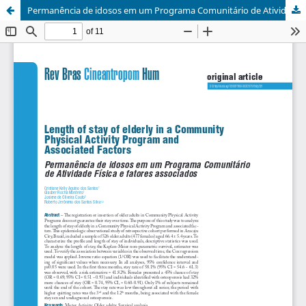
Permanência de idosos em um Programa Comunitário de Atividade Física e fatores associados