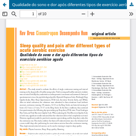
Qualidade do sono e dor após diferentes tipos de exercício aeróbico agudo