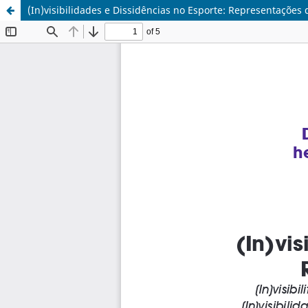
(In)visibilidades e Dissidências no Esporte: Representações