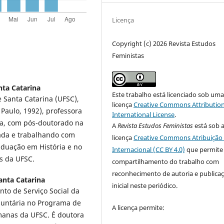
Licença
Copyright (c) 2026 Revista Estudos
Feministas
nta Catarina
Este trabalho está licenciado sob um
 Santa Catarina (UFSC),
licença
Creative Commons Attribution
 Paulo, 1992), professora
International License
.
ina, com pós-doutorado na
A
Revista Estudos Feministas
está sob 
tada e trabalhando com
licença
Creative Commons Atribuição 
aduação em História e no
Internacional (CC BY 4.0)
que permite
s da UFSC.
compartilhamento do trabalho com
reconhecimento de autoria e publica
anta Catarina
inicial neste periódico.
to de Serviço Social da
luntária no Programa de
A licença permite:
manas da UFSC. É doutora