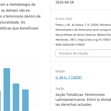
2026-04-28
 com a metodologia da
e as demais são ex-
om o feminismo dentro de
Como Citar
pluralidade. Os
Pedro, J. M., & Lisboa, T. K. (2026). Modelo
olíticas que beneficiam
feminilidade e de feminismo bem-compor
das prefeitas de Santa Catarina.
Revista Est
Feministas
,
34
(1). https://doi.org/10.1590/
9584-2026v34n1109437
Fomatos de Citação
Edição
v. 34 n. 1 (2026)
Seção
Seção Temáticas: Feminismos
Latinoamericanos. Entre la dicta
las derechas actuales