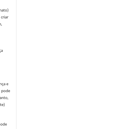
mato)
criar
m,
ça
ença e
so pode
anto,
te)
pode