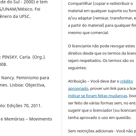
de do Sul - 2000) e tem
Compartilhar (copiar e redistribuir o
G/UNAM/México. Foi
material em qualquer suporte ou for
Gênero da UFSC.
e/ou adaptar (remixar, transformar, e 
a partir do material) para qualquer fi
mesmo que comercial.
O licenciante não pode revogar estes
direitos desde que os termos da licen
: PINSKY, Carla. (Org.).
sejam respeitados. Os termos são os
008.
seguintes:
, Nancy. Feminismo para
Atribuição – Você deve dar o
crédito
es. Lisboa: Objectiva,
apropriado
, prover um link para a lic
indicar se foram feitas mudanças
. Is
ser feito de várias formas sem, no ent
o: Edições 70, 2011.
sugerir que o licenciador (ou licencian
tenha aprovado o uso em questão.
s e Memórias – Movimento
Sem restrições adicionais - Você não 