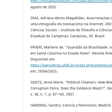
http://chicagounbound.uchicago.edu/uclf/vol19
agosto de 2025.
DIAS, Adriana Abreu Magalhães. Anacronautas d
uma etnografia do neonazismo na Internet. 200
Ciências Sociais – Instituto de Filosofia e Ciên
Estadual de Campinas, Campinas, SP, Brasil.
FÁVERI, Marlene de. “Guardiãs da Brasilidade: 
em Santa Catarina no Estado Novo”. Revista Árte
Disponível em:
https://periodicos.ufpb.br/index.php/artemis/ar
em: 29/04/2025.
GOETZ, Anne Marie. “Political Cleaners: How W
Corruption Force. Does the Evidence Wash?”. 
v. 38, n. 1, p. 87-105, 2007.
HARDING, Sandra. Ciencia y feminismo. Madrid. 