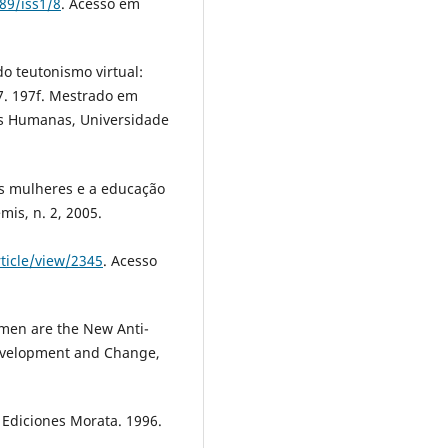
89/iss1/8
. Acesso em
o teutonismo virtual:
7. 197f. Mestrado em
cias Humanas, Universidade
as mulheres e a educação
mis, n. 2, 2005.
ticle/view/2345
. Acesso
omen are the New Anti-
Development and Change,
Ediciones Morata. 1996.