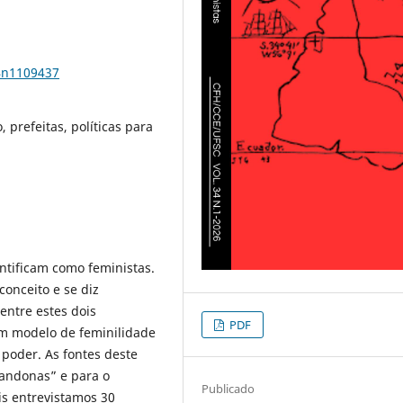
34n1109437
 prefeitas, políticas para
ntificam como feministas.
onceito e se diz
entre estes dois
PDF
um modelo de feminilidade
 poder. As fontes deste
Mandonas” e para o
Publicado
is entrevistamos 30