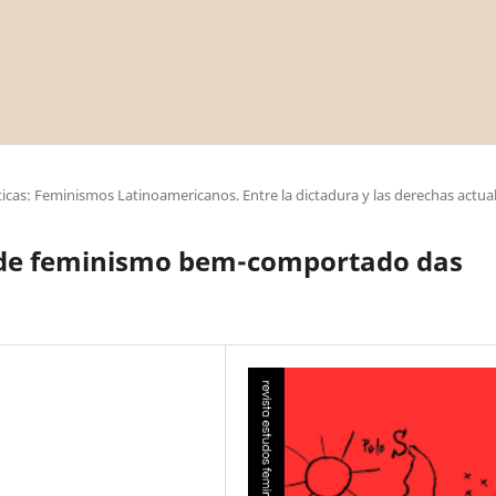
cas: Feminismos Latinoamericanos. Entre la dictadura y las derechas actua
e de feminismo bem-comportado das
a