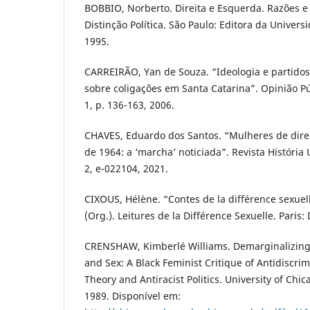
BOBBIO, Norberto. Direita e Esquerda. Razões e
Distinção Política. São Paulo: Editora da Univers
1995.
CARREIRÃO, Yan de Souza. “Ideologia e partidos
sobre coligações em Santa Catarina”. Opinião Pú
1, p. 136-163, 2006.
CHAVES, Eduardo dos Santos. “Mulheres de direi
de 1964: a ‘marcha’ noticiada”. Revista História 
2, e-022104, 2021.
CIXOUS, Hélène. “Contes de la différence sexue
(Org.). Leitures de la Différence Sexuelle. Paris
CRENSHAW, Kimberlé Williams. Demarginalizing 
and Sex: A Black Feminist Critique of Antidiscri
Theory and Antiracist Politics. University of Chic
1989. Disponível em: