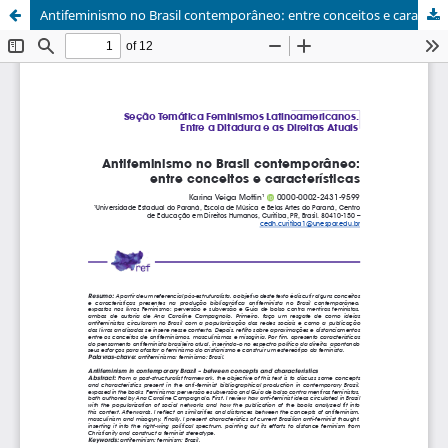
Antifeminismo no Brasil contemporâneo: entre conceitos e características