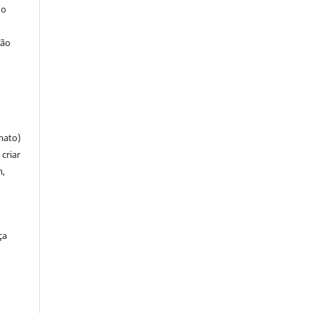
 o
ção
mato)
criar
m,
ça