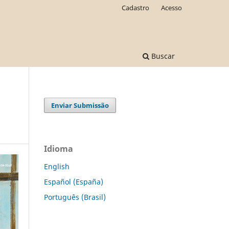
Cadastro
Acesso
Buscar
Enviar Submissão
Idioma
English
Español (España)
Português (Brasil)