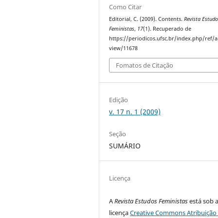
Como Citar
Editorial, C. (2009). Contents.
Revista Estud
Feministas
,
17
(1). Recuperado de
https://periodicos.ufsc.br/index.php/ref/ar
view/11678
Fomatos de Citação
Edição
v. 17 n. 1 (2009)
Seção
SUMÁRIO
Licença
A
Revista Estudos Feministas
está sob 
licença
Creative Commons Atribuição 