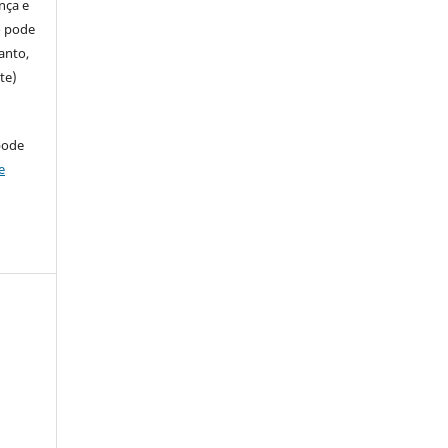
ença e
so pode
anto,
te)
pode
e