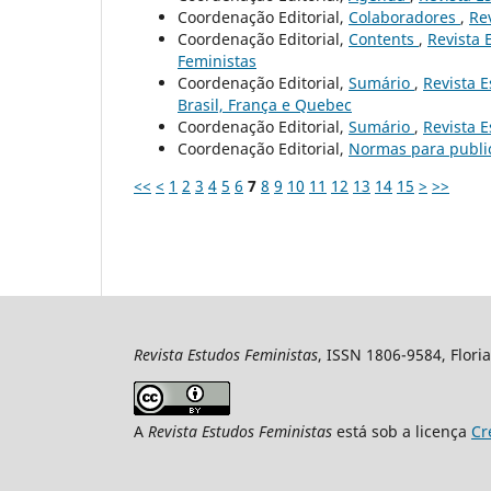
Coordenação Editorial,
Colaboradores
,
Rev
Coordenação Editorial,
Contents
,
Revista 
Feministas
Coordenação Editorial,
Sumário
,
Revista E
Brasil, França e Quebec
Coordenação Editorial,
Sumário
,
Revista E
Coordenação Editorial,
Normas para publ
<<
<
1
2
3
4
5
6
7
8
9
10
11
12
13
14
15
>
>>
Revista Estudos Feministas
, ISSN 1806-9584, Floria
A
Revista Estudos Feministas
está sob a licença
Cr