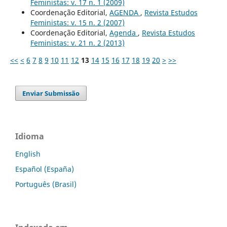
Feministas: v. 17 n. 1 (2009)
Coordenação Editorial,
AGENDA
,
Revista Estudos
Feministas: v. 15 n. 2 (2007)
Coordenação Editorial,
Agenda
,
Revista Estudos
Feministas: v. 21 n. 2 (2013)
<<
<
6
7
8
9
10
11
12
13
14
15
16
17
18
19
20
>
>>
Enviar Submissão
Idioma
English
Español (España)
Português (Brasil)