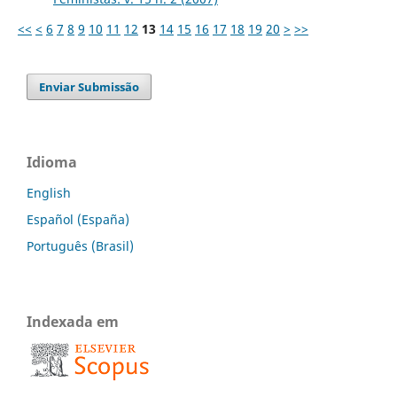
<<
<
6
7
8
9
10
11
12
13
14
15
16
17
18
19
20
>
>>
Enviar Submissão
Idioma
English
Español (España)
Português (Brasil)
Indexada em