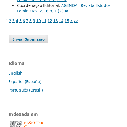
Coordenação Editorial,
AGENDA
,
Revista Estudos
Feministas: v. 16 n. 1 (2008)
1
2
3
4
5
6
7
8
9
10
11
12
13
14
15
>
>>
Enviar Submissão
Idioma
English
Español (España)
Português (Brasil)
Indexada em