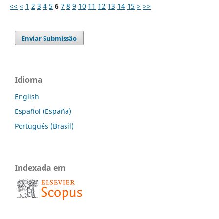
<<
<
1
2
3
4
5
6
7
8
9
10
11
12
13
14
15
>
>>
Enviar Submissão
Idioma
English
Español (España)
Português (Brasil)
Indexada em