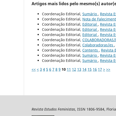
Artigos mais lidos pelo mesmo(s) autor(e
Coordenação Editorial,
Sumário
,
Revista E
Coordenação Editorial,
Nota de Falecimen
Coordenação Editorial,
Editorial
,
Revista E
Coordenação Editorial,
Editorial
,
Revista E
Coordenação Editorial,
Editorial
,
Revista E
Coordenação Editorial,
COLABORADORAS/
Coordenação Editorial,
Colaboradoras/es
Coordenação Editorial,
Contents
,
Revista 
Coordenação Editorial,
Sumário
,
Revista E
Coordenação Editorial,
Sumário
,
Revista E
<<
<
3
4
5
6
7
8
9
10
11
12
13
14
15
16
17
>
>>
Revista Estudos Feministas
, ISSN 1806-9584, Floria