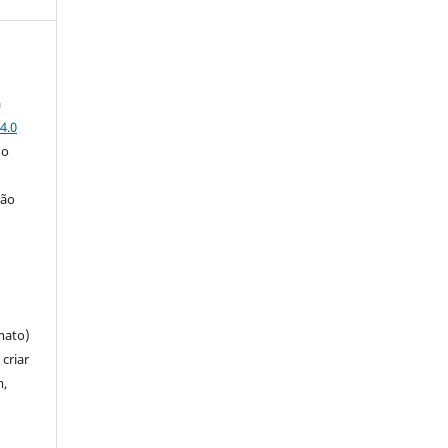
a
4.0
 o
ção
mato)
criar
m,