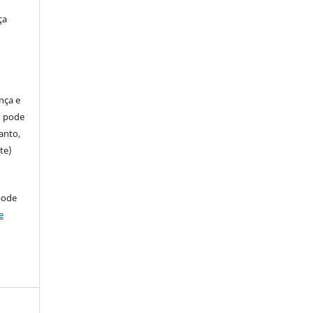
ça
ença e
so pode
anto,
te)
pode
e