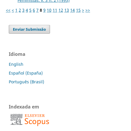
Feministas: v. 3 n. 2 (1995)
<<
<
1
2
3
4
5
6
7
8
9
10
11
12
13
14
15
>
>>
Enviar Submissão
Idioma
English
Español (España)
Português (Brasil)
Indexada em