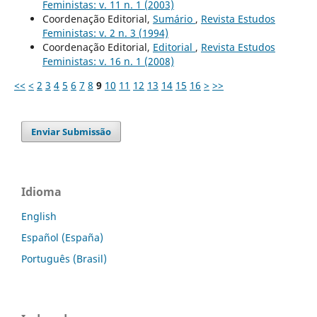
Feministas: v. 11 n. 1 (2003)
Coordenação Editorial,
Sumário
,
Revista Estudos
Feministas: v. 2 n. 3 (1994)
Coordenação Editorial,
Editorial
,
Revista Estudos
Feministas: v. 16 n. 1 (2008)
<<
<
2
3
4
5
6
7
8
9
10
11
12
13
14
15
16
>
>>
Enviar Submissão
Idioma
English
Español (España)
Português (Brasil)